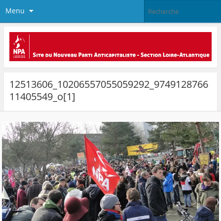
Menu
12513606_10206557055059292_9749128766
11405549_o[1]