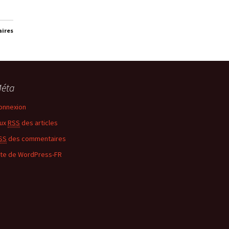
aires
éta
onnexion
lux
RSS
des articles
SS
des commentaires
ite de WordPress-FR