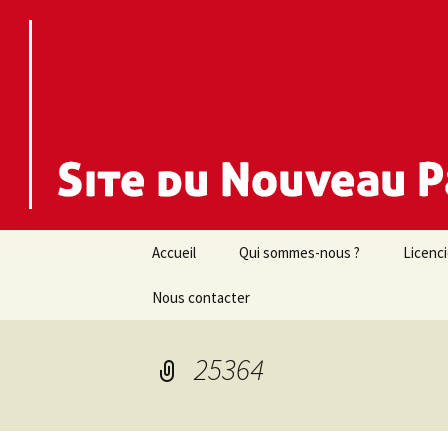
Nouveau Parti Anticapitaliste d
NPA 44
Aller
Accueil
Qui sommes-nous ?
Licenc
au
contenu
Nous contacter
25364