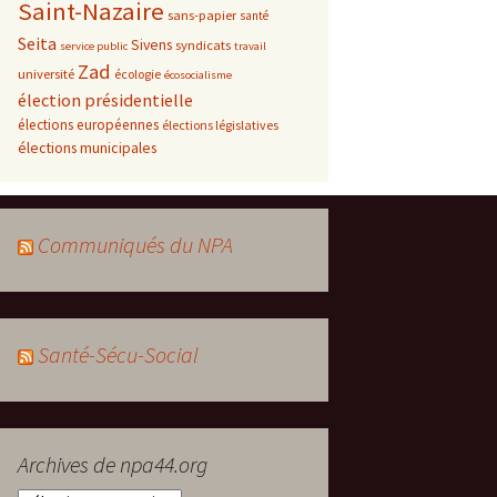
Saint-Nazaire
sans-papier
santé
Seita
Sivens
syndicats
service public
travail
Zad
université
écologie
écosocialisme
élection présidentielle
élections européennes
élections législatives
élections municipales
Communiqués du NPA
Santé-Sécu-Social
Archives de npa44.org