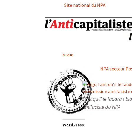
Site national du NPA
revue
NPA secteur Po
Tant qu’il le faudra ! b
antifaciste du NPA
WordPress: