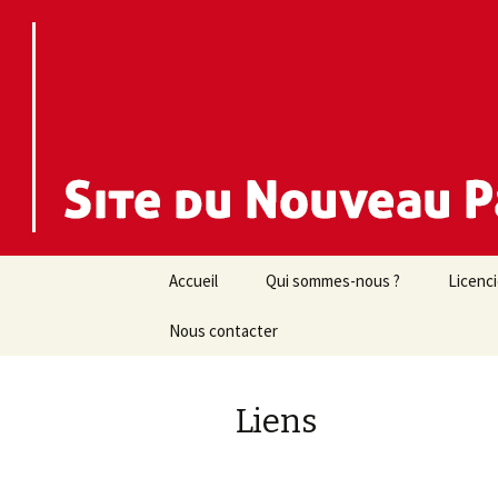
Nouveau Parti Anticapitaliste d
NPA 44
Aller
Accueil
Qui sommes-nous ?
Licenc
au
contenu
Nous contacter
Liens