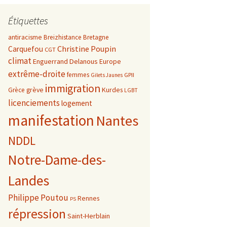
Étiquettes
antiracisme
Breizhistance
Bretagne
Christine Poupin
Carquefou
CGT
climat
Enguerrand Delanous
Europe
extrême-droite
femmes
GPII
Gilets Jaunes
immigration
grève
Kurdes
Grèce
LGBT
licenciements
logement
manifestation
Nantes
NDDL
Notre-Dame-des-
Landes
Philippe Poutou
Rennes
PS
répression
Saint-Herblain