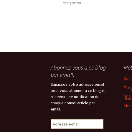
chargement…
Abonnez-vous à ce blog
Mé
par email.
Conn
Saisissez votre adresse email
Flux
pour vous abonner à ce blog et
recevoir une notification de
RSS
chaque nouvel article par
Site
email.
Adresse
e-