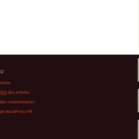
ta
exion
RSS
des articles
des commentaires
 de WordPress-FR