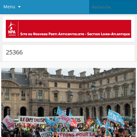
Menu
25366