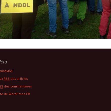
éta
onnexion
lux
RSS
des articles
SS
des commentaires
ite de WordPress-FR