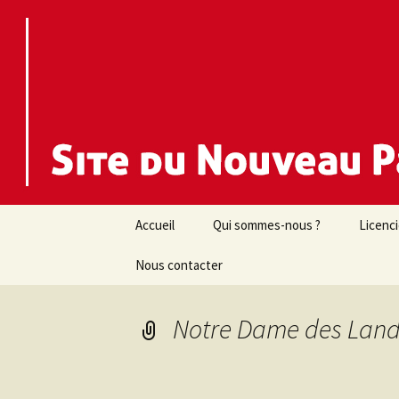
Nouveau Parti Anticapitaliste d
NPA 44
Aller
Accueil
Qui sommes-nous ?
Licenc
au
contenu
Nous contacter
Notre Dame des Lande