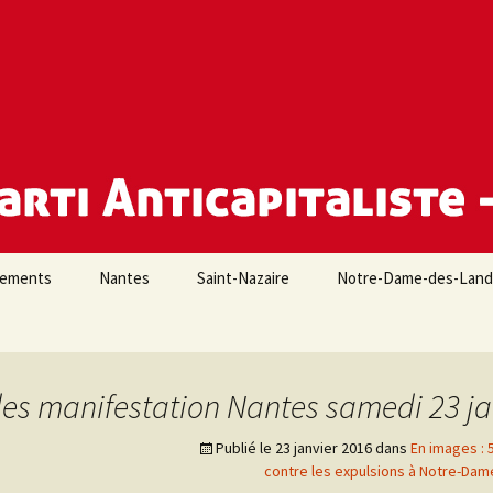
e Loire-Atlantique
iements
Nantes
Saint-Nazaire
Notre-Dame-des-Lan
s manifestation Nantes samedi 23 jan
Publié le
23 janvier 2016
dans
En images :
contre les expulsions à Notre-Da