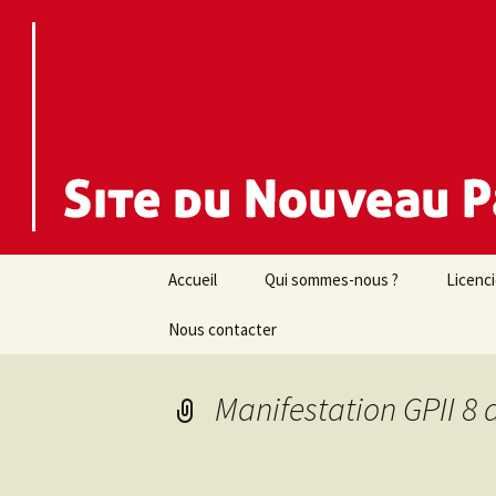
Nouveau Parti Anticapitaliste d
NPA 44
Aller
Accueil
Qui sommes-nous ?
Licenc
au
contenu
Nous contacter
Manifestation GPII 8 