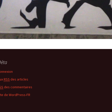
éta
onnexion
lux
RSS
des articles
SS
des commentaires
ite de WordPress-FR