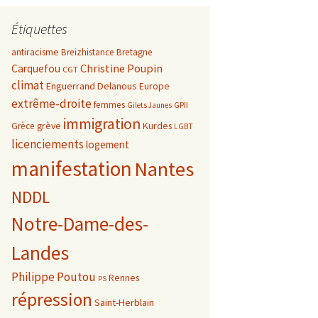
Étiquettes
antiracisme
Breizhistance
Bretagne
Christine Poupin
Carquefou
CGT
climat
Enguerrand Delanous
Europe
extrême-droite
femmes
GPII
Gilets Jaunes
immigration
grève
Kurdes
Grèce
LGBT
licenciements
logement
manifestation
Nantes
NDDL
Notre-Dame-des-
Landes
Philippe Poutou
Rennes
PS
répression
Saint-Herblain