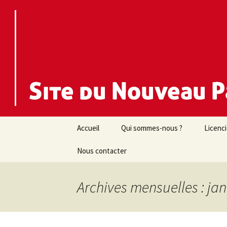
Nouveau Parti Anticapitaliste d
NPA 44
Aller
Accueil
Qui sommes-nous ?
Licenc
au
contenu
Nous contacter
Archives mensuelles : jan