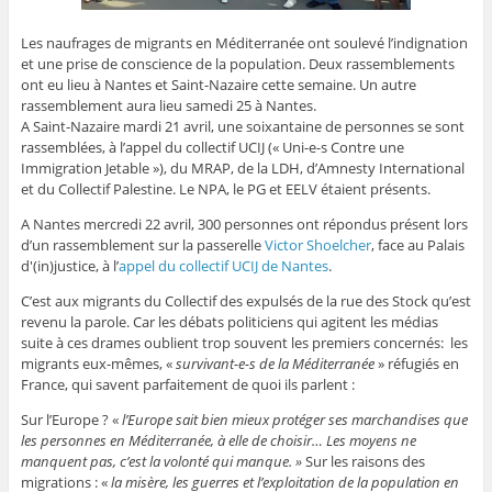
Les naufrages de migrants en Méditerranée ont soulevé l’indignation
et une prise de conscience de la population. Deux rassemblements
ont eu lieu à Nantes et Saint-Nazaire cette semaine. Un autre
rassemblement aura lieu samedi 25 à Nantes.
A Saint-Nazaire mardi 21 avril, une soixantaine de personnes se sont
rassemblées, à l’appel du collectif UCIJ (« Uni-e-s Contre une
Immigration Jetable »), du MRAP, de la LDH, d’Amnesty International
et du Collectif Palestine. Le NPA, le PG et EELV étaient présents.
A Nantes mercredi 22 avril, 300 personnes ont répondus présent lors
d’un rassemblement sur la passerelle
Victor Shoelcher
, face au Palais
d'(in)justice, à l’
appel du collectif UCIJ de Nantes
.
C’est aux migrants du Collectif des expulsés de la rue des Stock qu’est
revenu la parole. Car les débats politiciens qui agitent les médias
suite à ces drames oublient trop souvent les premiers concernés: les
migrants eux-mêmes, «
survivant-e-s de la Méditerranée
» réfugiés en
France, qui savent parfaitement de quoi ils parlent :
Sur l’Europe ? «
l’Europe sait bien mieux protéger ses marchandises que
les personnes en Méditerranée, à elle de choisir… Les moyens ne
manquent pas, c’est la volonté qui manque. »
Sur les raisons des
migrations : «
la misère, les guerres et l’exploitation de la population en