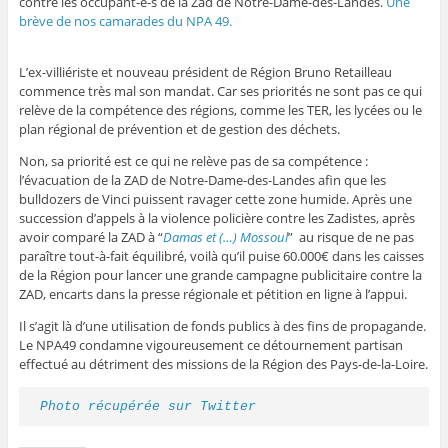
contre les occupant-e-s de la Zad de Notre-Dame-des-Landes.
Une
brève de nos camarades du NPA 49.
L’ex-villiériste et nouveau président de Région Bruno Retailleau
commence très mal son mandat.
Car ses priorités ne sont pas ce qui
relève de la compétence des régions, comme les TER, les lycées ou le
plan régional de prévention et de gestion des déchets.
Non, sa priorité est ce qui ne relève pas de sa compétence :
l’évacuation de la ZAD de Notre-Dame-des-Landes afin que les
bulldozers de Vinci puissent ravager cette zone humide. Après une
succession d’appels à la violence policière contre les Zadistes, après
avoir comparé la ZAD à “
Damas et (…) Mossoul
” au risque de ne pas
paraître tout-à-fait équilibré, voilà qu’il puise 60.000€ dans les caisses
de la Région pour lancer une grande campagne publicitaire contre la
ZAD, encarts dans la presse régionale et pétition en ligne à l’appui.
Il s’agit là d’une utilisation de fonds publics à des fins de propagande.
Le NPA49 condamne vigoureusement ce détournement partisan
effectué au détriment des missions de la Région des Pays-de-la-Loire.
Photo récupérée sur Twitter