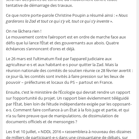
tentative de démarrage des travaux.
Ce que notre porte-parole Christine Poupin a résumé ainsi : «
Nous
garderons la Zad et tout ce qui s’y vit, tout ce qui s’y invente
».
On ne lâchera rien !
Le mouvement contre l’aéroport est en ordre de marche face aux
défis que lui lance l’État et des gouvernants aux abois. Quatre
échéances s’annoncent d’ores et déjà.
Le 26 mars est l’ultimatum fixé par l’appareil judiciaire aux
agriculteur-e-s et aux habitant-e-s pour quitter la Zad. Mais la
réunion nationale des comités de soutien réunie ce 28 février avertit :
ce jour-là, les comités sont invités à faire pression sur les lieux de
pouvoir – préfectures et locaux du PS – partout en France.
Ensuite, c’est le ministère de l’Écologie qui devrait rendre un rapport
sur l’opportunité du projet. Un rapport bien évidemment téléguidé
par l’État, bien loin de l’étude indépendante exigée par les opposant-
e-s. Comment faire confiance à un État à la fois juge et partie, et qui
n’a su faire preuve que de manipulations, de dissimulation de
documents officiels et de mensonges ?
Les 9 et 10 juillet, « NDDL 2016 » rassemblera à nouveau des dizaines
de milliers de participant-e-s dans une cinquantaine de débats, sur