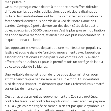
manipulateur.
On aurait presque envie de rire à l’annonce des chiffres ridicules
diffusés par les pouvoirs publics alors que plusieurs dizaines de
milliers de manifestant-e-s ont fait une véritable démonstration de
force samedi dernier aux abords de la Zad de Notre-Dame-des-
Landes. Cortèges à perte de vue sur des deux côtés de la quatre-
voies, avec près de 50000 personnes c’est la plus grosse mobilisation
des opposants a l’aéroport, et aussi l’une des plus importantes sous
le quinquennat Hollande.
Des opposant-e-s venus de partout, une manifestation populaire,
festive et sous le signe de l’unité du mouvement : avec l’appui des
associations nationales et des partis, des comités locaux avaient
affrété près de 70 bus. Et pour la première fois un cortège de la CGT
au coté de celui de Solidaires.
Une véritable démonstration de force et de détermination pour
affirmer encore que rien ne sera lâché sur le fond. Et un véritable
pied de nez à l’imposture démocratique d’un « referendum » amarré
sur un tas de mensonges.
C’est un avertissement au gouvernement : la Zad sera protégée,
contre les travaux et contre les expulsions qui menacent les paysan-
e-s. La Vigie colorée érigée ce samedi n’en est pas que le symbole. Ce
sera l’un des points de contrôle du mouvement contre toute