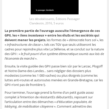
Les désobéissants, Éditions Passager
Clandestin, 2016, 5 euros
La première partie de l’ouvrage ausculte l’émergence de ces
GPII, les «
liens incestueux
» entre les éluEs et les sociétés qui
doivent mener les projets
, les formes de «
démocratie hors sol
», les
«
infrastructures de classe
», tels ces TGV que seuls utiliseront les
cadres pour rejoindre plus vite La Défense, et se conclut sur la nature
des GPII : «
le fruit pourri d’un système démocratique soumis aux lois de
l’économie de marché
».
Ensuite, la visite guidée des GPII passe bien sûr par le Larzac, Plogoff
et Notre-Dame-des-Landes… sans négliger des dossiers plus
modestes (comme les 1 000 vaches) ou plus éloignés (comme les
luttes anti-routes et autoroutes menées en Grande-Bretagne, car les
GPII n’ont pas de frontière !).
Pour terminer, l’ouvrage prend la forme d’un petit guide assez
complet à l’intention de résistantEs débutantEs, reposant sur
l’articulation entre des démarches «
d’éducation populaire, de
lobbying, de mobilisation citoyenne
». Comment admettre des