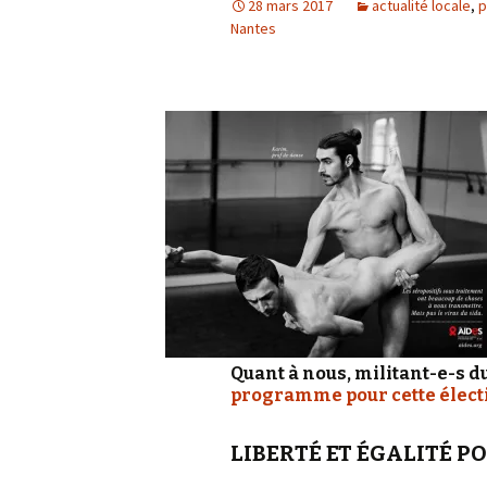
28 mars 2017
actualité locale
,
p
Nantes
Quant à nous, militant-e-s du
programme pour cette élect
LIBERTÉ ET ÉGALITÉ P