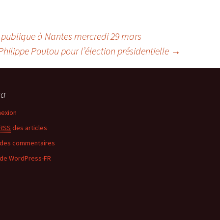
 publique à Nantes mercredi 29 mars
ilippe Poutou pour l’élection présidentielle
→
ta
exion
RSS
des articles
des commentaires
 de WordPress-FR