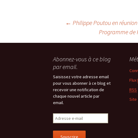
Navigation
←
Philippe Poutou en réunion
Programme de Ph
des
articles
Abonnez-vous à ce blog
Mé
par email.
Conn
Saisissez votre adresse email
Flux
pour vous abonner à ce blog et
recevoir une notification de
RSS
chaque nouvel article par
Site
email.
Adresse
e-
mail
Souscrire