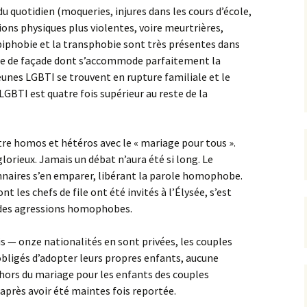
du quotidien (moqueries, injures dans les cours d’école,
sions physiques plus violentes, voire meurtrières,
biphobie et la transphobie sont très présentes dans
nce de façade dont s’accommode parfaitement la
eunes LGBTI se trouvent en rupture familiale et le
LGBTI est quatre fois supérieur au reste de la
tre homos et hétéros avec le « mariage pour tous ».
glorieux. Jamais un débat n’aura été si long. Le
nnaires s’en emparer, libérant la parole homophobe.
nt les chefs de file ont été invités à l’Élysée, s’est
des agressions homophobes.
is — onze nationalités en sont privées, les couples
ligés d’adopter leurs propres enfants, aucune
dehors du mariage pour les enfants des couples
après avoir été maintes fois reportée.