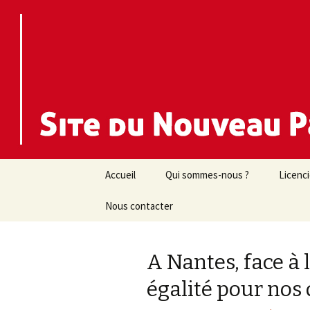
Nouveau Parti Anticapitaliste d
NPA 44
Aller
Accueil
Qui sommes-nous ?
Licenc
au
contenu
Nous contacter
A Nantes, face à 
égalité pour nos 