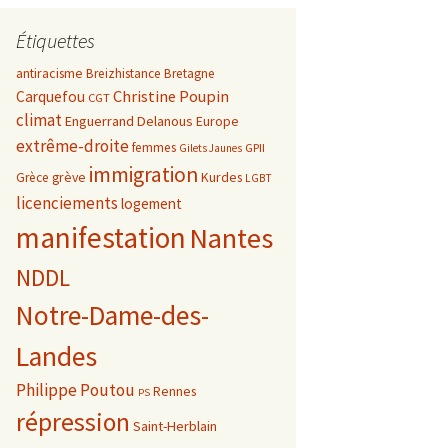
Étiquettes
antiracisme
Breizhistance
Bretagne
Christine Poupin
Carquefou
CGT
climat
Enguerrand Delanous
Europe
extrême-droite
femmes
GPII
Gilets Jaunes
immigration
grève
Kurdes
Grèce
LGBT
licenciements
logement
manifestation
Nantes
NDDL
Notre-Dame-des-
Landes
Philippe Poutou
Rennes
PS
répression
Saint-Herblain