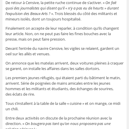
De retour à Censive, la petite ruche continue de s’activer. «
On fait
quoi des journalistes qui disent qu’il « n’y a pas eu de heurts » durant
l’expulsion des Beaux-Arts ?
». Trois blessés du côté des militants et
mineurs isolés, dont un toujours hospitalisé.
Finalement on accepte de leur reparler, à condition qu’ils changent
leur article. Non, on ne peut pas faire les fines bouches avec la
presse, mais on peut faire pression.
Devant l’entrée du navire Censive, les vigiles se relaient, gardent un
oeil sur les allés et venues.
On annonce que les matelas arrivent, deux voitures pleines à craquer
se garent, on installe les affaires dans les salles dortoirs.
Les premiers jeunes réfugiés, qui étaient parti du bâtiment le matin,
arrivent. Série de poignées de mains amicales entre les jeunes
hommes et les militants et étudiants, des échanges de sourires,
des éclats de rire.
Tous s’installent à la table de la salle « cuisine » et on mange, ce midi
un chili.
Entre deux activités on discute de la prochaine réunion avec la
direction. «
On bougera pas tant qu’on nous proposera pas une
solution sérieuse !
».