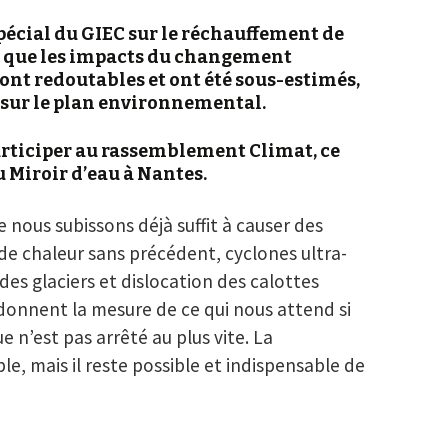
spécial du GIEC sur le réchauffement de
 que les impacts du changement
nt redoutables et ont été sous-estimés,
e sur le plan environnemental.
articiper au rassemblement Climat, ce
u Miroir d’eau à Nantes.
 nous subissons déjà suffit à causer des
de chaleur sans précédent, cyclones ultra-
des glaciers et dislocation des calottes
donnent la mesure de ce qui nous attend si
 n’est pas arrêté au plus vite. La
le, mais il reste possible et indispensable de
GIEC SUR LES 1,5 °C : Notre planète, nos vies, la vie, valent plus q