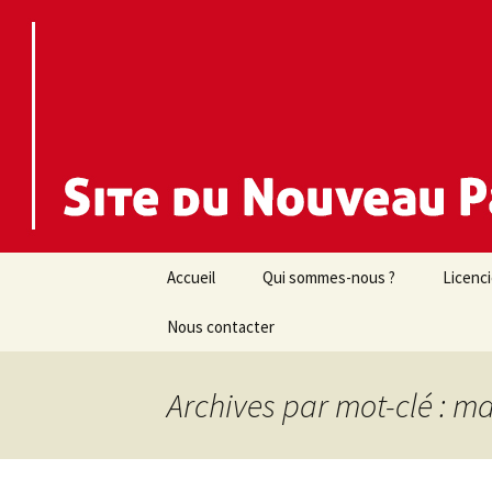
Nouveau Parti Anticapitaliste d
NPA 44
Aller
Accueil
Qui sommes-nous ?
Licenc
au
contenu
Nous contacter
Archives par mot-clé : ma