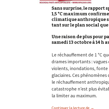
Sans surprise, le rapport 
1,5 °C maximum confirme
climatique anthropique so
tant sur le plan social qu
Une raison de plus pour p
samedi 13 octobre à 14 h a
Le réchauffement de 1 °C que
drames importants : vagues 
violents, inondations, fonte 
glaciaires. Ces phénomènes 
le réchauffement anthropique
catastrophe n’est plus évitab
la limiter au maximum.
RAPPORT DU 
Continuer la lecture de
→