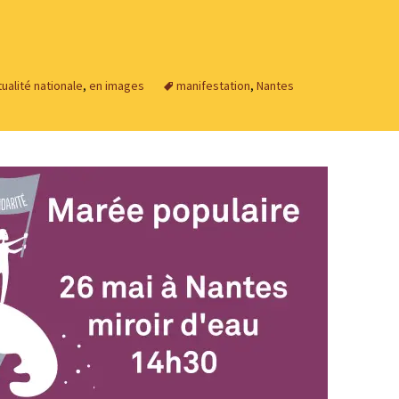
tualité nationale
,
en images
manifestation
,
Nantes