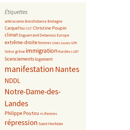
Étiquettes
antiracisme
Breizhistance
Bretagne
Christine Poupin
Carquefou
CGT
climat
Enguerrand Delanous
Europe
extrême-droite
femmes
GPII
Gilets Jaunes
immigration
grève
Kurdes
Grèce
LGBT
licenciements
logement
manifestation
Nantes
NDDL
Notre-Dame-des-
Landes
Philippe Poutou
Rennes
PS
répression
Saint-Herblain