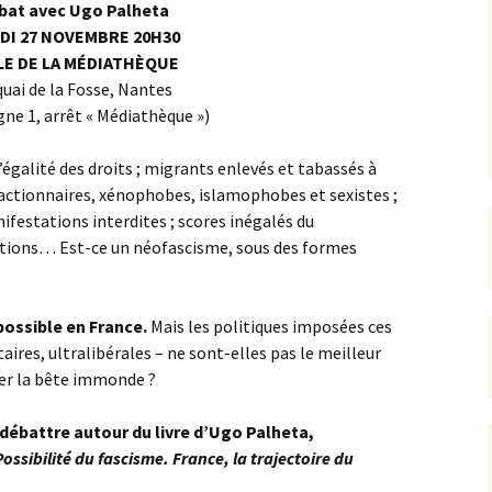
bat avec Ugo Palheta
DI 27 NOVEMBRE 20H30
LE DE LA MÉDIATHÈQUE
quai de la Fosse, Nantes
gne 1, arrêt « Médiathèque »)
galité des droits ; migrants enlevés et tabassés à
réactionnaires, xénophobes, islamophobes et sexistes ;
ifestations interdites ; scores inégalés du
tions… Est-ce un néofascisme, sous des formes
ossible en France.
Mais les politiques imposées ces
aires, ultralibérales – ne sont-elles pas le meilleur
yer la bête immonde ?
débattre autour du livre d’Ugo Palheta,
Possibilité du fascisme. France, la trajectoire du