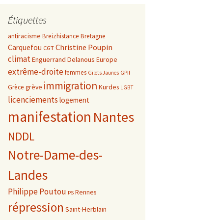
Étiquettes
antiracisme
Breizhistance
Bretagne
Christine Poupin
Carquefou
CGT
climat
Enguerrand Delanous
Europe
extrême-droite
femmes
GPII
Gilets Jaunes
immigration
grève
Kurdes
Grèce
LGBT
licenciements
logement
manifestation
Nantes
NDDL
Notre-Dame-des-
Landes
Philippe Poutou
Rennes
PS
répression
Saint-Herblain