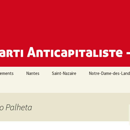
e Loire-Atlantique
iements
Nantes
Saint-Nazaire
Notre-Dame-des-Lan
go Palheta