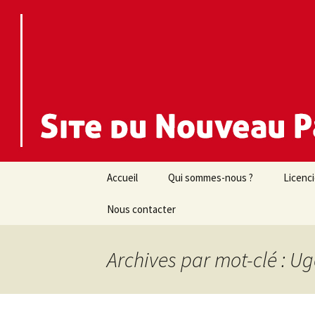
Nouveau Parti Anticapitaliste d
NPA 44
Aller
Accueil
Qui sommes-nous ?
Licenc
au
contenu
Nous contacter
Archives par mot-clé : U