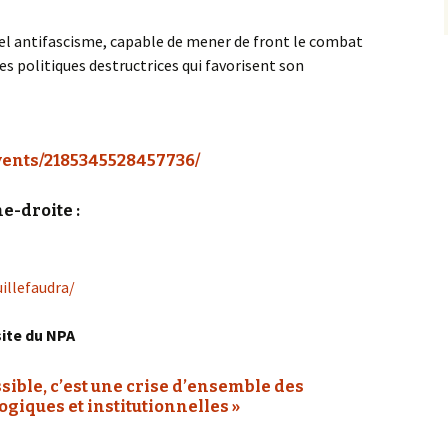
l antifascisme, capable de mener de front le combat
es politiques destructrices qui favorisent son
vents/2185345528457736/
e-droite :
illefaudra/
site du NPA
ssible, c’est une crise d’ensemble des
ogiques et institutionnelles »