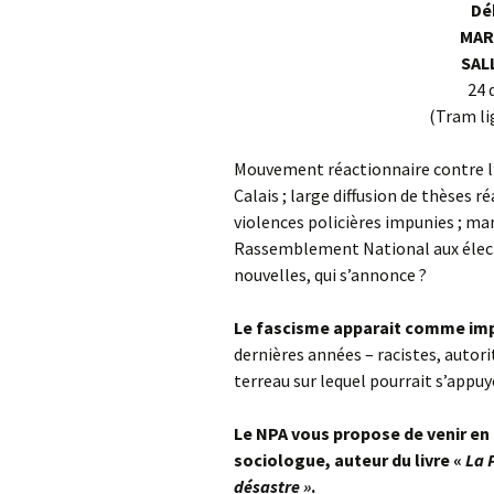
Dé
MAR
SAL
24 
(Tram li
Mouvement réactionnaire contre l’é
Calais ; large diffusion de thèses 
violences policières impunies ; man
Rassemblement National aux élec
nouvelles, qui s’annonce ?
Le fascisme apparait comme imp
dernières années – racistes, autorit
terreau sur lequel pourrait s’appu
Le NPA vous propose de venir en 
sociologue, auteur du livre «
La 
désastre »
.