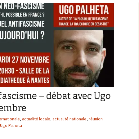
 fascisme – débat avec Ugo
vembre
ternationale
,
actualité locale
,
actualité nationale
,
réunion
Ugo Palheta