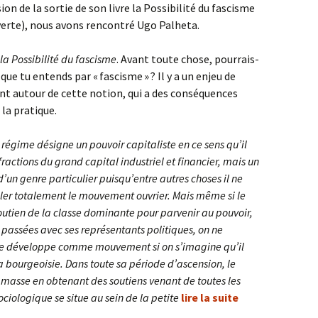
ion de la sortie de son livre la Possibilité du fascisme
verte), nous avons rencontré Ugo Palheta.
la Possibilité du fascisme
. Avant toute chose, pourrais-
que tu entends par « fascisme » ? Il y a un enjeu de
nt autour de cette notion, qui a des conséquences
la pratique.
égime désigne un pouvoir capitaliste en ce sens qu’il
 fractions du grand capital industriel et financier, mais un
d’un genre particulier puisqu’entre autres choses il ne
iler totalement le mouvement ouvrier. Mais même si le
tien de la classe dominante pour parvenir au pouvoir,
s passées avec ses représentants politiques, on ne
 se développe comme mouvement si on s’imagine qu’il
la bourgeoisie. Dans toute sa période d’ascension, le
masse en obtenant des soutiens venant de toutes les
ciologique se situe au sein de la petite
lire la suite