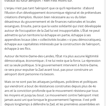
travaux du futur aéroport ? Rien n’est moins sûr.
L’enjeu n’est pas tant l’aéroport que ce qu’il représente : d’abord
l’illusion d’un développement économique régional et de prétendues
créations d’emplois. Illusion bien nécessaire au vu du bilan
désastreux du gouvernement et de finances nationales et locales
exsangues. Ensuite, parce que la vaste solidarité qui s’est développée
autour de l’occupation de la Zad lui est insupportable. L’État ne peut
admettre qu’un territoire lui échappe en partie, échappe à ses
appendices locaux (des « collectivités locales » si peu démocratiques),
échappe aux capitalistes intéressés par la construction de l’aéroport,
échappe à ses flics.
Autour de Notre-Dame-des-Landes, l’État n’a plus aucune légitimité
démocratique, économique ; il ne lui reste que la force. La répression
est sa seule politique. Si le gouvernement intervient à Notre-Dame,
ce sera pour expulser la Zad avant tout, pas pour construire un
aéroport dont personne n’a besoin.
Mais ce ne sont pas les attaques juridiques, policières et politiques
qui viendront a bout de résistances construites depuis plus de 4o
ans et la conviction profonde que le mouvement résistera par tous
les moyens et jusqu’au bout. Le mouvement contre l’aéroport n’est
jamais aussi uni que lorsque le gouvernement l’agresse. Il est prêt
depuis longtemps à défendre la Zad, et les premières assemblées en