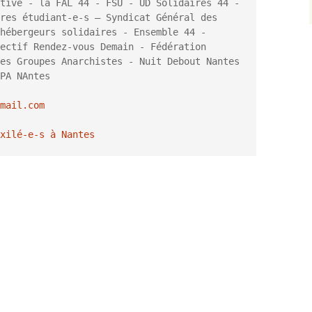
tive - la FAL 44 - FSU - UD Solidaires 44 - 
res étudiant-e-s – Syndicat Général des 
hébergeurs solidaires - Ensemble 44 - 
ectif Rendez-vous Demain - Fédération 
es Groupes Anarchistes - Nuit Debout Nantes 
PA NAntes

mail.com

xilé-e-s à Nantes