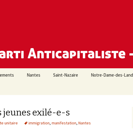
e Loire-Atlantique
iements
Nantes
Saint-Nazaire
Notre-Dame-des-Lan
 jeunes exilé-e-s
te unitaire
immigration
,
manifestation
,
Nantes