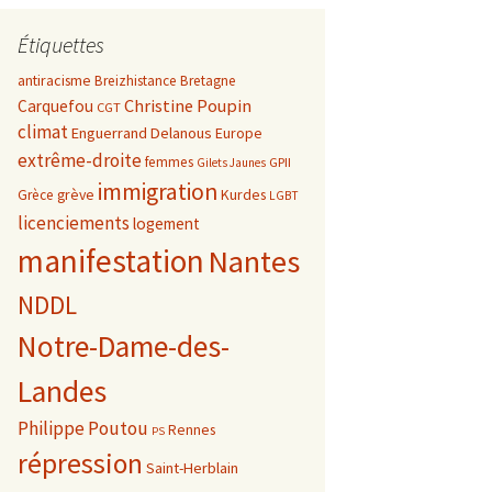
Étiquettes
antiracisme
Breizhistance
Bretagne
Christine Poupin
Carquefou
CGT
climat
Enguerrand Delanous
Europe
extrême-droite
femmes
GPII
Gilets Jaunes
immigration
grève
Kurdes
Grèce
LGBT
licenciements
logement
manifestation
Nantes
NDDL
Notre-Dame-des-
Landes
Philippe Poutou
Rennes
PS
répression
Saint-Herblain