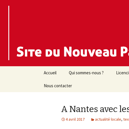
Nouveau Parti Anticapitaliste d
NPA 44
Aller
Accueil
Qui sommes-nous ?
Licenc
au
contenu
Nous contacter
A Nantes avec les
4 avril 2017
actualité locale
,
tex