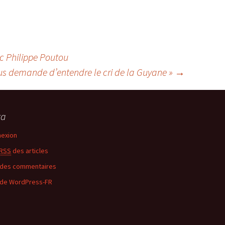
c Philippe Poutou
 vous demande d’entendre le cri de la Guyane »
→
ta
exion
RSS
des articles
des commentaires
 de WordPress-FR