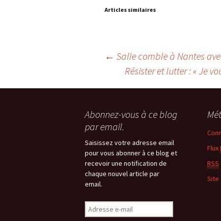
Articles similaires
Navigation
←
Salle comble à Nantes ave
Résister et lutter : « Je
des
articles
Abonnez-vous à ce blog
Mé
par email.
Conn
Saisissez votre adresse email
Flux
pour vous abonner à ce blog et
recevoir une notification de
RSS
chaque nouvel article par
Site
email.
Adresse
e-