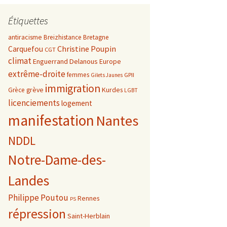
Étiquettes
antiracisme
Breizhistance
Bretagne
Christine Poupin
Carquefou
CGT
climat
Enguerrand Delanous
Europe
extrême-droite
femmes
GPII
Gilets Jaunes
immigration
grève
Kurdes
Grèce
LGBT
licenciements
logement
manifestation
Nantes
NDDL
Notre-Dame-des-
Landes
Philippe Poutou
Rennes
PS
répression
Saint-Herblain