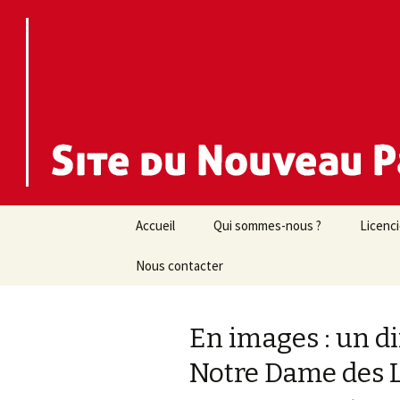
Nouveau Parti Anticapitaliste d
NPA 44
Aller
Accueil
Qui sommes-nous ?
Licenc
au
contenu
Nous contacter
En images : un d
Notre Dame des 