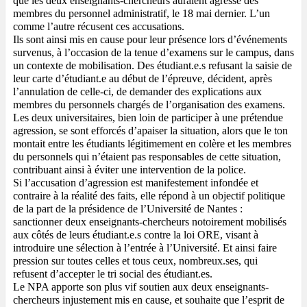
que les deux enseignants-chercheurs auraient agressé des 
membres du personnel administratif, le 18 mai dernier. L’un 
comme l’autre récusent ces accusations. 
Ils sont ainsi mis en cause pour leur présence lors d’événements 
survenus, à l’occasion de la tenue d’examens sur le campus, dans 
un contexte de mobilisation. Des étudiant.e.s refusant la saisie de 
leur carte d’étudiant.e au début de l’épreuve, décident, après 
l’annulation de celle-ci, de demander des explications aux 
membres du personnels chargés de l’organisation des examens. 
Les deux universitaires, bien loin de participer à une prétendue 
agression, se sont efforcés d’apaiser la situation, alors que le ton 
montait entre les étudiants légitimement en colère et les membres 
du personnels qui n’étaient pas responsables de cette situation, 
contribuant ainsi à éviter une intervention de la police.
Si l’accusation d’agression est manifestement infondée et 
contraire à la réalité des faits, elle répond à un objectif politique 
de la part de la présidence de l’Université de Nantes : 
sanctionner deux enseignants-chercheurs notoirement mobilisés 
aux côtés de leurs étudiant.e.s contre la loi ORE, visant à 
introduire une sélection à l’entrée à l’Université. Et ainsi faire 
pression sur toutes celles et tous ceux, nombreux.ses, qui 
refusent d’accepter le tri social des étudiant.es.
Le NPA apporte son plus vif soutien aux deux enseignants-
chercheurs injustement mis en cause, et souhaite que l’esprit de 