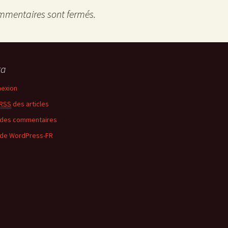
mmentaires sont fermés.
ta
exion
RSS
des articles
des commentaires
 de WordPress-FR