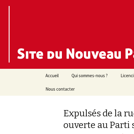
Nouveau Parti Anticapitaliste d
NPA 44
Aller
Accueil
Qui sommes-nous ?
Licenc
au
contenu
Nous contacter
Expulsés de la rue
ouverte au Parti 