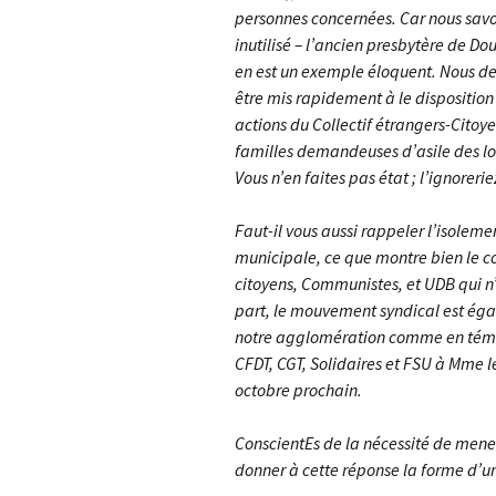
personnes concernées. Car nous savo
inutilisé – l’ancien presbytère de Do
en est un exemple éloquent. Nous d
être mis rapidement à le dispositio
actions du Collectif étrangers-Citoyen
familles demandeuses d’asile des log
Vous n’en faites pas état ; l’ignoreri
Faut-il vous aussi rappeler l’isolem
municipale, ce que montre bien le 
citoyens, Communistes, et UDB qui n’
part, le mouvement syndical est ég
notre agglomération comme en témoi
CFDT, CGT, Solidaires et FSU à Mme le
octobre prochain.
ConscientEs de la nécessité de mene
donner à cette réponse la forme d’un