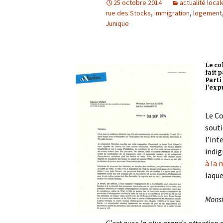
25 octobre 2014
actualité local
rue des Stocks
,
immigration
,
logement
Junique
Le co
fait 
Parti
l’expu
Le Co
souti
l’int
indig
à la 
laque
Monsi