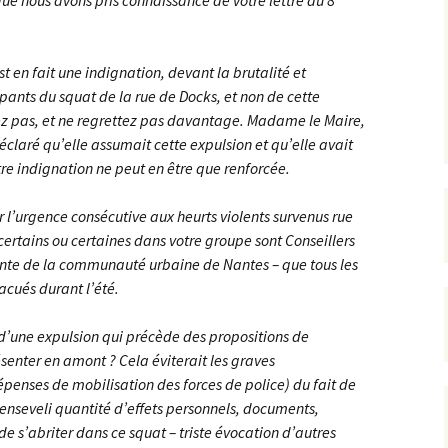
que nous avons pris connaissance de votre lettre du 8
 en fait une indignation, devant la brutalité et
pants du squat de la rue de Docks, et non de cette
z pas, et ne regrettez pas davantage. Madame le Maire,
aré qu’elle assumait cette expulsion et qu’elle avait
otre indignation ne peut en être que renforcée.
r l’urgence consécutive aux heurts violents survenus rue
certains ou certaines dans votre groupe sont Conseillers
te de la communauté urbaine de Nantes – que tous les
cués durant l’été.
’une expulsion qui précède des propositions de
senter en amont ? Cela éviterait les graves
épenses de mobilisation des forces de police) du fait de
 enseveli quantité d’effets personnels, documents,
e s’abriter dans ce squat – triste évocation d’autres