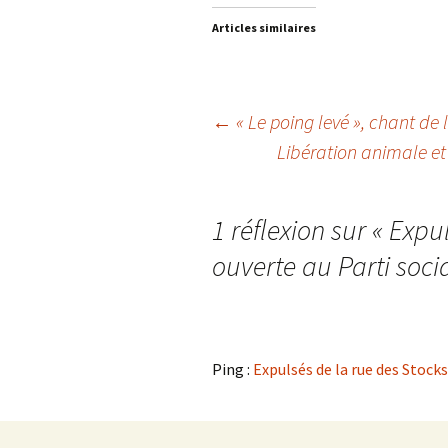
Articles similaires
Navigation
←
« Le poing levé », chant de 
Libération animale et 
des
articles
1 réflexion sur «
Expul
ouverte au Parti socia
Ping :
Expulsés de la rue des Stocks :