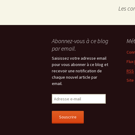
Les co
Abonnez-vous à ce blog
Mé
par email.
Conn
Saisissez votre adresse email
Flux
pour vous abonner à ce blog et
recevoir une notification de
RSS
chaque nouvel article par
Site
email.
Adresse
e-
mail
Souscrire