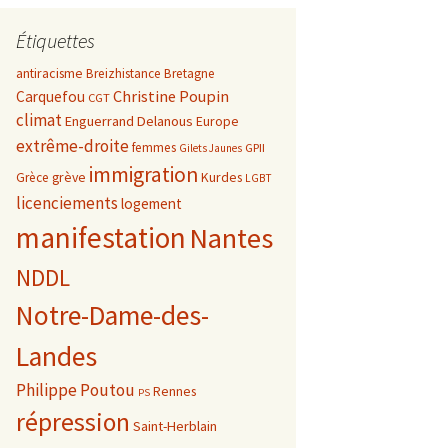
Étiquettes
antiracisme
Breizhistance
Bretagne
Christine Poupin
Carquefou
CGT
climat
Enguerrand Delanous
Europe
extrême-droite
femmes
GPII
Gilets Jaunes
immigration
grève
Kurdes
Grèce
LGBT
licenciements
logement
manifestation
Nantes
NDDL
Notre-Dame-des-
Landes
Philippe Poutou
Rennes
PS
répression
Saint-Herblain