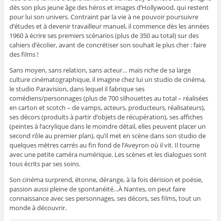
dès son plus jeune âge des héros et images d’Hollywood, qui restent
pour lui son univers. Contraint par la vie à ne pouvoir poursuivre
d’études et à devenir travailleur manuel, il commence dès les années
1960 à écrire ses premiers scénarios (plus de 350 au total) sur des
cahiers d’écolier, avant de concrétiser son souhait le plus cher : faire
des films !
Sans moyen, sans relation, sans acteur… mais riche de sa large
culture cinématographique, il imagine chez lui un studio de cinéma,
le studio Paravision, dans lequel il fabrique ses
comédiens/personnages (plus de 700 silhouettes au total – réalisées
en carton et scotch – de vamps, acteurs, producteurs, réalisateurs),
ses décors (produits à partir d’objets de récupération), ses affiches
(peintes à l’acrylique dans le moindre détail, elles peuvent placer un
second rôle au premier plan), qu’il met en scène dans son studio de
quelques mètres carrés au fin fond de l’Aveyron où il vit. Il tourne
avec une petite caméra numérique. Les scènes et les dialogues sont
tous écrits par ses soins.
Son cinéma surprend, étonne, dérange, à la fois dérision et poésie,
passion aussi pleine de spontanéité…À Nantes, on peut faire
connaissance avec ses personnages, ses décors, ses films, tout un
monde à découvrir.