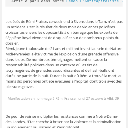
Article paru dans notre 
Hebdo L'Anticapitaliste - 
Le décès de Rémi Fraisse, ce week-end à Sivens dans le Tarn, n’est pas
un accident. C’est le résultat de deux mois de violences policières
croissantes envers les opposantEs à un barrage que les experts de
Ségolène Royal viennent de disqualifier sur de nombreux points du
dossier.
Rémi, jeune toulousain de 21 ans et militant investi au sein de Nature
Midi-­Pyrénées, a été victime de l’explosion d’une grenade offensive
dans le dos. De nombreux témoignages mettent en cause la
responsabilité policière dans un contexte où les tirs de
lacrymogènes, de grenades assourdissantes et de flash-balls ont
duré une partie de la nuit. Durant la nuit où Rémi a trouvé la mort, au
moins dix personnes ont été évacuées à l’hôpital, dont trois avec des
blessures graves.
Manifestation en hommage à Rémi Fraisse, lundi 27 octobre à Albi. DR
De peur de voir se multiplier les résistances comme à Notre-Dame-
des-Landes, l’État cherche à briser par la violence et la criminalisation
un mouvement qui s’étend et s’approfondit.