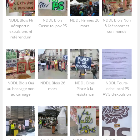
NDDL Blois Ni
NDDL Blois
NDDL Rennes 26
NDDL Blois Non
aéroport ni
Casse toi pov PS
mars
à l’aéroport et
expulsions ni
son monde
référendum
NDDL Blois Oui
NDDL Blois 26
NDDL Blois
NDDL Tours-
au boccage non
mars
Place à la
Loche local PS
au carnage
résistance
AVIS d’expulsion