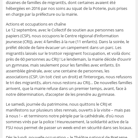
dizaines de familles de migrantEs, dont certaines avaient été
hébergées en 2016 par nos soins au squat de la Poterie, puis prises
en charge par la préfecture ou la mairie.
Actions et occupations en chaîne
Le 12 septembre, avec le Collectif de soutien aux personnes sans
papiers (CSP), nous occupons le Centre régional d’information
jeunesse (CRIJ), avec 4 familles à la rue (11 enfants). Dans la soirée, le
préfet décide de faire évacuer un campement dans un parc. Les
migrantEs laissés sur le trottoir rejoignent l’occupation, et voilà donc
près de 60 personnes au CRIJ ! Le lendemain, la mairie décide d’ouvrir
un gymnase, mais seulement pour les familles avec enfants. En
assemblée générale, avec une centaine de personnes, les
associations (CSP, Un toit c’est un droit) et l’interorgas, nous refusons
le tri des migrantEs, alors nous restons au CRIJ… De nouvelles familles
arrivent, que la mairie refuse dans un premier temps, avant, face à
notre détermination, d’accepter de les prendre au gymnase.
Le samedi, journée du patrimoine, nous quittons le CRIJ et
manifestons sur plusieurs sites rennais, ouverts à la visite – mais pas
à nous ! – et terminons notre périple par la cathédrale, d’où nous
sommes virés par la police ! Heureusement, la solidarité active de la
FSU nous permet de passer un week-end en sécurité dans ses locaux.
Dès le lundi, nouvelle occupation – le Théâtre national de Bretagne