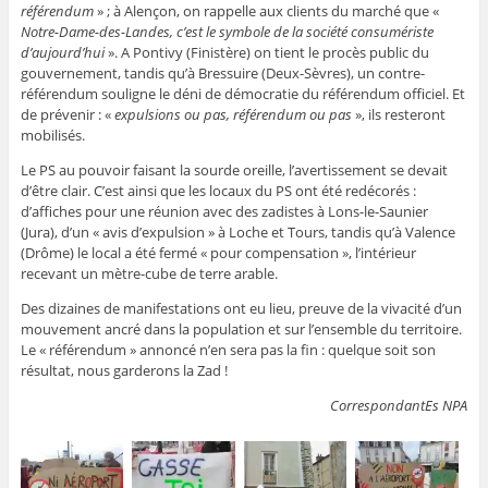
référendum
» ; à Alençon, on rappelle aux clients du marché que «
Notre-Dame-des-Landes, c’est le symbole de la société consumériste
d’aujourd’hui
». A Pontivy (Finistère) on tient le procès public du
gouvernement, tandis qu’à Bressuire (Deux-Sèvres), un contre-
référendum souligne le déni de démocratie du référendum officiel. Et
de prévenir : «
expulsions ou pas, référendum ou pas
», ils resteront
mobilisés.
Le PS au pouvoir faisant la sourde oreille, l’avertissement se devait
d’être clair. C’est ainsi que les locaux du PS ont été redécorés :
d’affiches pour une réunion avec des zadistes à Lons-le-Saunier
(Jura), d’un « avis d’expulsion » à Loche et Tours, tandis qu’à Valence
(Drôme) le local a été fermé « pour compensation », l’intérieur
recevant un mètre-cube de terre arable.
Des dizaines de manifestations ont eu lieu, preuve de la vivacité d’un
mouvement ancré dans la population et sur l’ensemble du territoire.
Le « référendum » annoncé n’en sera pas la fin : quelque soit son
résultat, nous garderons la Zad !
CorrespondantEs NPA