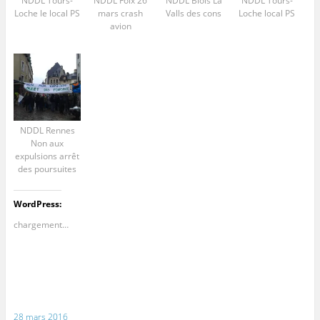
NDDL Tours-
NDDL Foix 26
NDDL Blois La
NDDL Tours-
Loche le local PS
mars crash
Valls des cons
Loche local PS
avion
NDDL Rennes
Non aux
expulsions arrêt
des poursuites
WordPress:
chargement…
28 mars 2016