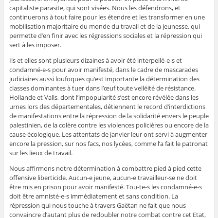
capitaliste parasite, qui sont visées. Nous les défendrons, et
continuerons à tout faire pour les étendre et les transformer en une
mobilisation majoritaire du monde du travail et de la jeunesse, qui
permette d’en finir avec les régressions sociales et la répression qui
sert à les imposer.
Ils et elles sont plusieurs dizaines à avoir été interpellé-e-s et
condamné-e-s pour avoir manifesté, dans le cadre de mascarades
judiciaires aussi loufoques qu’est importante la détermination des
classes dominantes à tuer dans l’œuf toute velléité de résistance.
Hollande et Valls, dont l’impopularité s’est encore révélée dans les
urnes lors des départementales, détiennent le record d’interdictions
de manifestations entre la répression de la solidarité envers le peuple
palestinien, de la colère contre les violences policières ou encore de la
cause écologique. Les attentats de janvier leur ont servi à augmenter
encore la pression, sur nos facs, nos lycées, comme l’a fait le patronat
sur les lieux de travail.
Nous affirmons notre détermination à combattre pied à pied cette
offensive liberticide. Aucun-e jeune, aucun-e travailleur-se ne doit
être mis en prison pour avoir manifesté. Tou-te-s les condamné-e-s
doit être amnisté-e-s immédiatement et sans condition. La
répression qui nous touche à travers Gaëtan ne fait que nous
convaincre d’autant plus de redoubler notre combat contre cet Etat,