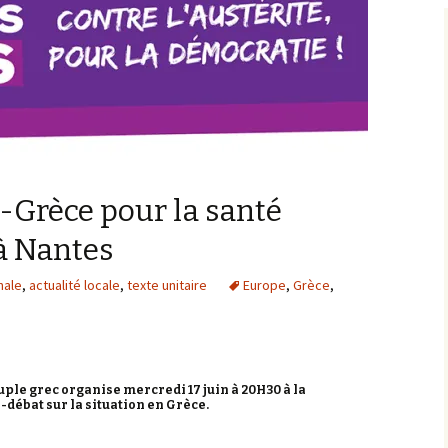
e-Grèce pour la santé
 à Nantes
nale
,
actualité locale
,
texte unitaire
Europe
,
Grèce
,
uple grec organise mercredi 17 juin à 20H30 à la
débat sur la situation en Grèce.