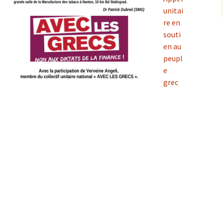
unitai
re en
souti
en au
peupl
e
grec