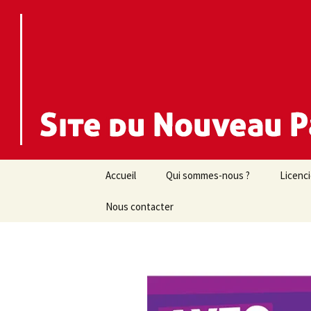
Nouveau Parti Anticapitaliste d
NPA 44
Aller
Accueil
Qui sommes-nous ?
Licenc
au
contenu
Nous contacter