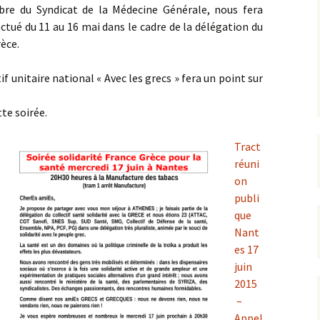
bre du Syndicat de la Médecine Générale, nous fera
ctué du 11 au 16 mai dans le cadre de la délégation du
rèce.
 unitaire national « Avec les grecs » fera un point sur
tte soirée.
Tract
réuni
on
publi
que
Nant
es 17
juin
2015
–
Appel