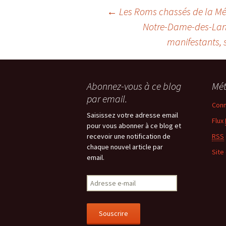
Navigation
←
Les Roms chassés de la Mé
Notre-Dame-des-Landes
des
manifestants, 
articles
Abonnez-vous à ce blog
Mé
par email.
Conn
Saisissez votre adresse email
Flux
pour vous abonner à ce blog et
recevoir une notification de
RSS
chaque nouvel article par
Site
email.
Adresse
e-
mail
Souscrire