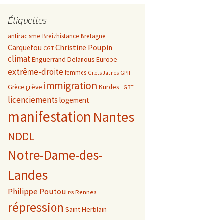
Étiquettes
antiracisme
Breizhistance
Bretagne
Christine Poupin
Carquefou
CGT
climat
Enguerrand Delanous
Europe
extrême-droite
femmes
GPII
Gilets Jaunes
immigration
grève
Kurdes
Grèce
LGBT
licenciements
logement
manifestation
Nantes
NDDL
Notre-Dame-des-
Landes
Philippe Poutou
Rennes
PS
répression
Saint-Herblain