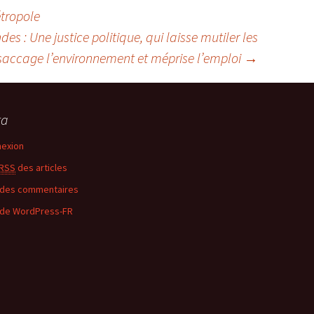
tropole
 : Une justice politique, qui laisse mutiler les
saccage l’environnement et méprise l’emploi
→
ta
exion
RSS
des articles
des commentaires
 de WordPress-FR