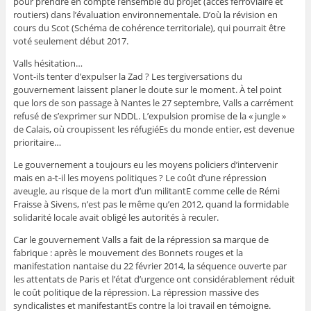
pour prendre en compte l’ensemble du projet (accès ferroviaire et
routiers) dans l’évaluation environnementale. D’où la révision en
cours du Scot (Schéma de cohérence territoriale), qui pourrait être
voté seulement début 2017.
Valls hésitation…
Vont-ils tenter d’expulser la Zad ? Les tergiversations du
gouvernement laissent planer le doute sur le moment. À tel point
que lors de son passage à Nantes le 27 septembre, Valls a carrément
refusé de s’exprimer sur NDDL. L’expulsion promise de la « jungle »
de Calais, où croupissent les réfugiéEs du monde entier, est devenue
prioritaire…
Le gouvernement a toujours eu les moyens policiers d’intervenir
mais en a-t-il les moyens politiques ? Le coût d’une répression
aveugle, au risque de la mort d’un militantE comme celle de Rémi
Fraisse à Sivens, n’est pas le même qu’en 2012, quand la formidable
solidarité locale avait obligé les autorités à reculer.
Car le gouvernement Valls a fait de la répression sa marque de
fabrique : après le mouvement des Bonnets rouges et la
manifestation nantaise du 22 février 2014, la séquence ouverte par
les attentats de Paris et l’état d’urgence ont considérablement réduit
le coût politique de la répression. La répression massive des
syndicalistes et manifestantEs contre la loi travail en témoigne.