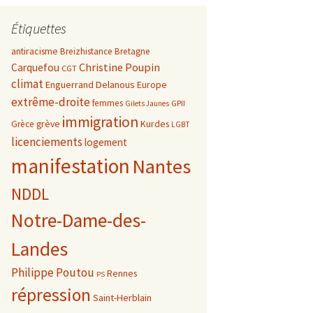
Étiquettes
antiracisme
Breizhistance
Bretagne
Christine Poupin
Carquefou
CGT
climat
Enguerrand Delanous
Europe
extrême-droite
femmes
GPII
Gilets Jaunes
immigration
grève
Kurdes
Grèce
LGBT
licenciements
logement
manifestation
Nantes
NDDL
Notre-Dame-des-
Landes
Philippe Poutou
Rennes
PS
répression
Saint-Herblain