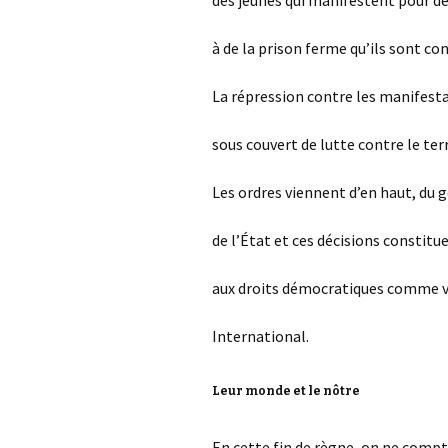
des jeunes qui manifestent pour dén
à de la prison ferme qu’ils sont c
La répression contre les manifesta
sous couvert de lutte contre le ter
Les ordres viennent d’en haut, du
de l’État et ces décisions constitu
aux droits démocratiques comme v
International.
Leur monde et le nôtre
En cette fin de règne, on ne compte 