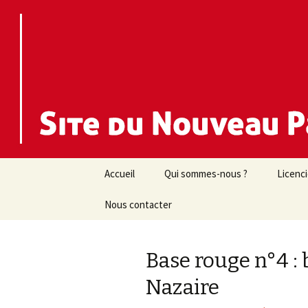
Nouveau Parti Anticapitaliste d
NPA 44
Aller
Accueil
Qui sommes-nous ?
Licenc
au
contenu
Nous contacter
Base rouge n°4 : 
Nazaire