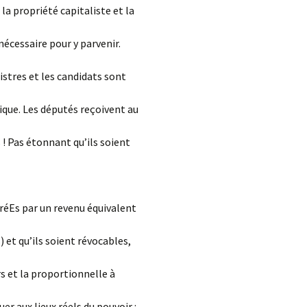
la propriété capitaliste et la
nécessaire pour y parvenir.
istres et les candidats sont
ique. Les députés reçoivent au
 ! Pas étonnant qu’ils soient
éréEs par un revenu équivalent
 et qu’ils soient révocables,
rs et la proportionnelle à
uer aux lieux réels du pouvoir :