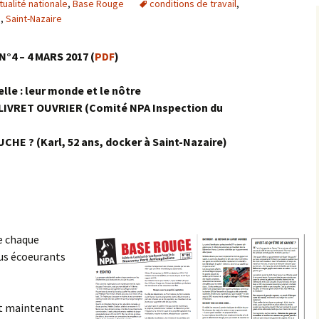
tualité nationale
,
Base Rouge
conditions de travail
,
u
,
Saint-Nazaire
°4 – 4 MARS 2017 (
PDF
)
elle : leur monde et le nôtre
LIVRET OUVRIER (Comité NPA Inspection du
HE ? (Karl, 52 ans, docker à Saint-Nazaire)
e chaque
us écoeurants
nt maintenant