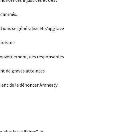
oncer ces injustices et c’est
ondamnés.
tions se généralise et s’aggrave
rorisme.
 gouvernement, des responsables
ent de graves atteintes
ient de le dénoncer Amnesty
plus les “affaires”, le