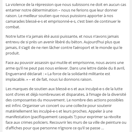
La violence de la répression que nous subissons ne doit en aucun cas
entamer notre détermination – nous ne ferions que leur donner
raison. Le meilleur soutien que nous puissions apporter à nos
camarades blessé-e-s et emprisonné-e-s, c’est bien de continuer le
combat.
Notre lutte n’a jamais été aussi puissante, et nous n’avons jamais
entrevu de si près un avenir libéré du béton. Aujourd’hui plus que
jamais, il s’agit de ne rien lâcher contre l’aéroport et le monde qui le
produit.
Face au pouvoir assassin qui mutile et emprisonne, nous avons une
arme qu’il ne peut pas nous enlever. Dans une lettre datée du 8 avril,
Enguerrand déclarait : « La force de la solidarité militante est
implacable. » – et de fait, nous lui donnons raison.
Les marques de soutien aux blessé-e-s et aux inculpé-e-s de la lutte
sont d’ores et déjà nombreuses et disparates, à l’image de la diversité
des composantes du mouvement. Le nombre des actions possibles
est infini. Organiser un concert ou une collecte pour soutenir
matériellement les inculpé-e-s et leurs proches. Appeler à une
manifestation (pacifiquement casqués ?) pour exprimer sa révolte
face aux crimes policiers. Recouvrir les murs de sa ville de peinture ou
d’affiches pour que personne n’ignore ce qu’il se passe …