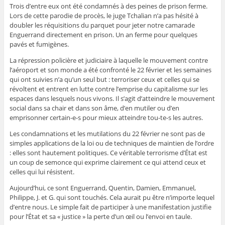
Trois d’entre eux ont été condamnés à des peines de prison ferme.
Lors de cette parodie de procès, le juge Tchalian n’a pas hésité à
doubler les réquisitions du parquet pour jeter notre camarade
Enguerrand directement en prison. Un an ferme pour quelques
pavés et fumigènes.
La répression policière et judiciaire à laquelle le mouvement contre
l’aéroport et son monde a été confronté le 22 février et les semaines
qui ont suivies n’a qu’un seul but : terroriser ceux et celles qui se
révoltent et entrent en lutte contre l’emprise du capitalisme sur les
espaces dans lesquels nous vivons. Il s’agit d’atteindre le mouvement
social dans sa chair et dans son âme, d’en mutiler ou d’en
emprisonner certain-e-s pour mieux atteindre tou-te-s les autres.
Les condamnations et les mutilations du 22 février ne sont pas de
simples applications de la loi ou de techniques de maintien de l’ordre
: elles sont hautement politiques. Ce véritable terrorisme d’État est
un coup de semonce qui exprime clairement ce qui attend ceux et
celles qui lui résistent.
Aujourd’hui, ce sont Enguerrand, Quentin, Damien, Emmanuel,
Philippe, J. et G. qui sont touchés. Cela aurait pu être n’importe lequel
d’entre nous. Le simple fait de participer à une manifestation justifie
pour l’État et sa « justice » la perte d’un œil ou l’envoi en taule.