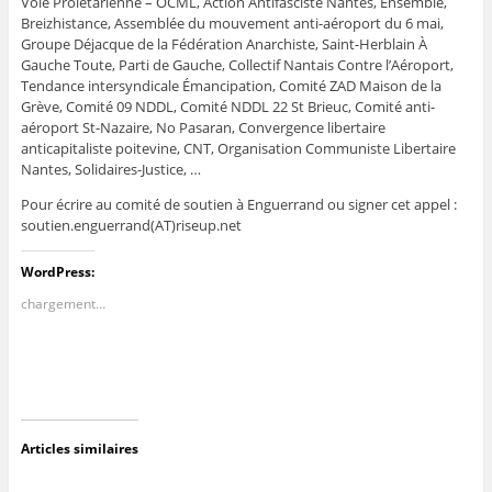
Voie Prolétarienne – OCML, Action Antifasciste Nantes, Ensemble,
Breizhistance, Assemblée du mouvement anti-aéroport du 6 mai,
Groupe Déjacque de la Fédération Anarchiste, Saint-Herblain À
Gauche Toute, Parti de Gauche, Collectif Nantais Contre l’Aéroport,
Tendance intersyndicale Émancipation, Comité ZAD Maison de la
Grève, Comité 09 NDDL, Comité NDDL 22 St Brieuc, Comité anti-
aéroport St-Nazaire, No Pasaran, Convergence libertaire
anticapitaliste poitevine, CNT, Organisation Communiste Libertaire
Nantes, Solidaires-Justice, …
Pour écrire au comité de soutien à Enguerrand ou signer cet appel :
soutien.enguerrand(AT)riseup.net
WordPress:
chargement…
Articles similaires