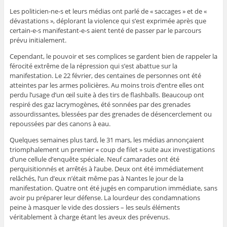
Les politicien-ne-s et leurs médias ont parlé de « saccages » et de «
dévastations », déplorant la violence qui s’est exprimée après que
certain-e-s manifestant-e-s aient tenté de passer par le parcours
prévu initialement.
Cependant, le pouvoir et ses complices se gardent bien de rappeler la
férocité extrême de la répression qui s’est abattue sur la
manifestation. Le 22 février, des centaines de personnes ont été
atteintes par les armes policières. Au moins trois d’entre elles ont
perdu l’usage d’un œil suite à des tirs de flashballs. Beaucoup ont
respiré des gaz lacrymogènes, été sonnées par des grenades
assourdissantes, blessées par des grenades de désencerclement ou
repoussées par des canons à eau.
Quelques semaines plus tard, le 31 mars, les médias annonçaient
triomphalement un premier « coup de filet » suite aux investigations
d’une cellule d’enquête spéciale. Neuf camarades ont été
perquisitionnés et arrêtés à l’aube. Deux ont été immédiatement
relâchés, l’un d’eux n’était même pas à Nantes le jour de la
manifestation. Quatre ont été jugés en comparution immédiate, sans
avoir pu préparer leur défense. La lourdeur des condamnations
peine à masquer le vide des dossiers – les seuls éléments
véritablement à charge étant les aveux des prévenus.