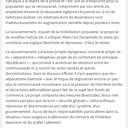
s’attaque à la liberté de la presse et c’est une loi d’insécurité pour la
population qui se retrouverait, notamment par son article 24,
empêchée d’exercer la nécessaire vigilance citoyenne vis -à-vis de
l’arbitraire policier. Un arbitraire dont les illustrations sont
malheureusement en augmentation sensible depuis plusieurs mois.
Le Gouvernement, inquiet de la mobilisation populaire, se propose
de modifier l’article 24, si critiqué. Mais c’est l’ensemble du texte qui
constitue une logique liberticide et répressive : il faut le retirer.
Ce Gouvernement a d’autres projets dangereux, comme le projet de
loi « séparatisme », rebaptisé« projet de loi confortant les principes
républicains » !, qui conduit à accentuer les divisions entre les
communautés et à couvrir les actes racistes et autres
discriminations. Dans le discours officiel, il n’est question que de «
séparatisme islamiste » avec le risque de stigmatiser encore un peu
plus la communauté musulmane sous la pression de l’extrême droite
et de certains éditorialistes ayant fait de ce sujet leur fonds de
commerce. Ce projet comporte des mesures liberticides. Nous n’en
voulons pas plus que de la loi « sécurité globale ». Cette politique
répressive et discriminatoire est celle d’un système, d’un
gouvernement. Au vu de leurs responsabilités particulières dans la
situation, nous exigeons la démission du ministre de l’Intérieur
Darmanin et du préfet Lallement.